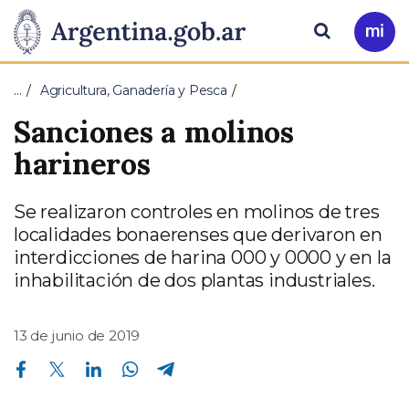
Pasar al contenido principal
Presidencia
Buscar
Ir
a
de
Mi
…
Agricultura, Ganadería y Pesca
Arg
la
Sanciones a molinos
Nación
harineros
Se realizaron controles en molinos de tres
localidades bonaerenses que derivaron en
interdicciones de harina 000 y 0000 y en la
inhabilitación de dos plantas industriales.
13 de junio de 2019
Compartir en Facebook
Compartir en Twitter
Compartir en Linkedin
Compartir en Whatsapp
Compartir en Telegram