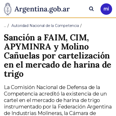
Pasar al contenido principal
Presidencia
Buscar
Ir
a
de
Mi
…
Autoridad Nacional de la Competencia
Arg
la
Sanción a FAIM, CIM,
Nación
APYMINRA y Molino
Cañuelas por cartelización
en el mercado de harina de
trigo
La Comisión Nacional de Defensa de la
Competencia acreditó la existencia de un
cartel en el mercado de harina de trigo
instrumentado por la Federación Argentina
de Industrias Molineras, la Cámara de