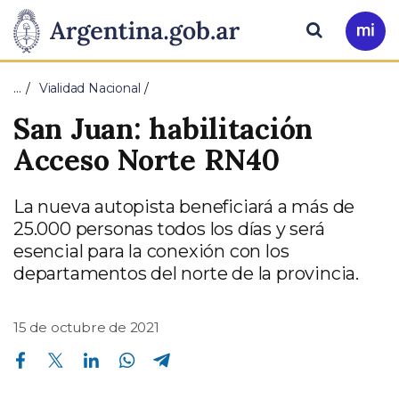
Pasar al contenido principal
Presidencia
Buscar
Ir
a
de
Mi
…
Vialidad Nacional
Arg
la
San Juan: habilitación
Nación
Acceso Norte RN40
La nueva autopista beneficiará a más de
25.000 personas todos los días y será
esencial para la conexión con los
departamentos del norte de la provincia.
15 de octubre de 2021
Compartir en Facebook
Compartir en Twitter
Compartir en Linkedin
Compartir en Whatsapp
Compartir en Telegram