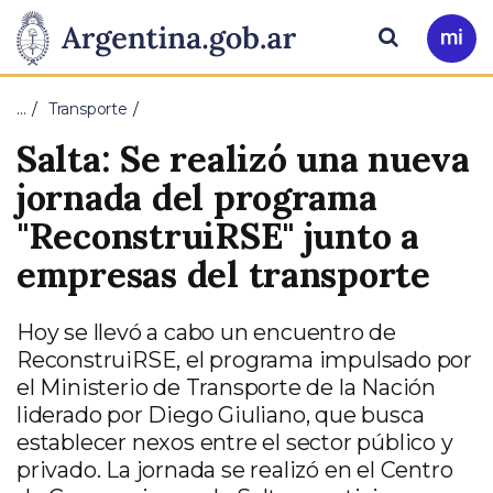
Pasar al contenido principal
Presidencia
Buscar
Ir
a
de
Mi
…
Transporte
Arg
la
Salta: Se realizó una nueva
Nación
jornada del programa
"ReconstruiRSE" junto a
empresas del transporte
Hoy se llevó a cabo un encuentro de
ReconstruiRSE, el programa impulsado por
el Ministerio de Transporte de la Nación
liderado por Diego Giuliano, que busca
establecer nexos entre el sector público y
privado. La jornada se realizó en el Centro