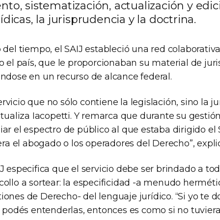
to, sistematización, actualización y edic
dicas, la jurisprudencia y la doctrina.
 del tiempo, el SAIJ estableció una red colaborativ
o el país, que le proporcionaban su material de juri
éndose en un recurso de alcance federal.
vicio que no sólo contiene la legislación, sino la j
ntualiza Iacopetti. Y remarca que durante su gestió
ar el espectro de público al que estaba dirigido el SA
 era el abogado o los operadores del Derecho”, expli
J especifica que el servicio debe ser brindado a tod
collo a sortear: la especificidad -a menudo hermét
ones de Derecho- del lenguaje jurídico. “Si yo te 
o podés entenderlas, entonces es como si no tuvier