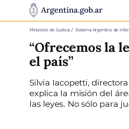
Pasar al contenido principal
Presidencia
de
Ministerio de Justicia
Sistema Argentino de Infor
la
“Ofrecemos la le
Nación
el país”
Silvia Iacopetti, directo
explica la misión del ár
las leyes. No sólo para 