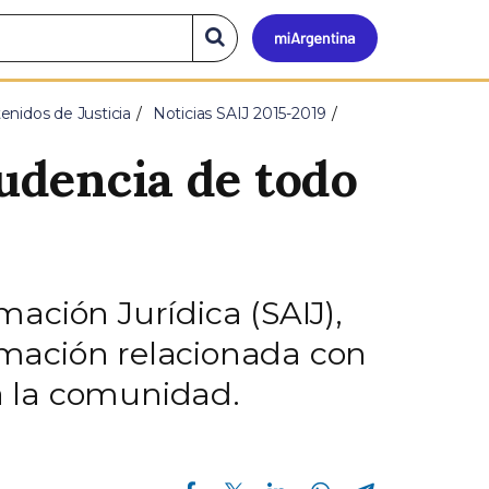
Mi
Buscar
en
el
Argen
sitio
enidos de Justicia
Noticias SAIJ 2015-2019
rudencia de todo
mación Jurídica (SAIJ),
ormación relacionada con
da la comunidad.
Compartir en Facebook
Compartir en Twitter
Compartir en Linkedin
Compartir en Whatsapp
Compartir en Telegram