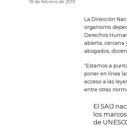
18 de febrero de 2019
La Dirección Nac
organismo dependi
Derechos Humanos
abierta, cercana 
abogados, docent
“Estamos a punto
poner en línea la
acceso a las leye
entre otras normat
El SAIJ nac
los marcos
de UNESCO,