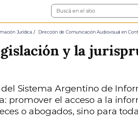
Buscar
en
el
sitio
mación Jurídica
Dirección de Comunicación Audiovisual en Cont
gislación y la jurisp
ra del Sistema Argentino de Infor
ea: promover el acceso a la inf
jueces o abogados, sino para to