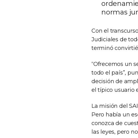
ordenamien
normas jurí
Con el transcurso
Judiciales de tod
terminó convirti
“Ofrecemos un ser
todo el país”, pu
decisión de ampli
el típico usuario
La misión del SAI
Pero había un es
conozca de cuesti
las leyes, pero n