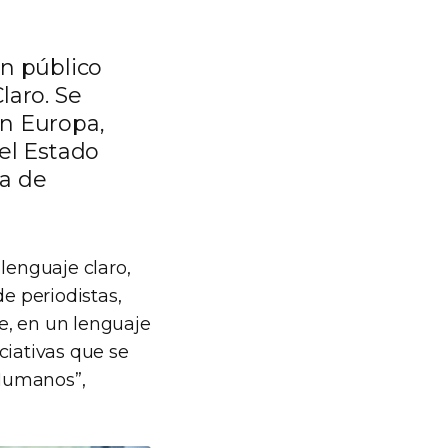
un público
laro. Se
en Europa,
el Estado
a de
lenguaje claro,
e periodistas,
te, en un lenguaje
ciativas que se
 Humanos”,