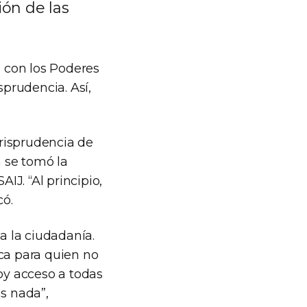
ión de las
a con los Poderes
sprudencia. Así,
urisprudencia de
n se tomó la
IJ. “Al principio,
có.
a la ciudadanía.
ica para quien no
doy acceso a todas
as nada”,