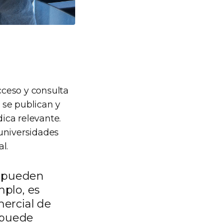
cceso y consulta
, se publican y
dica relevante.
 universidades
l.
e pueden
mplo, es
mercial de
e puede