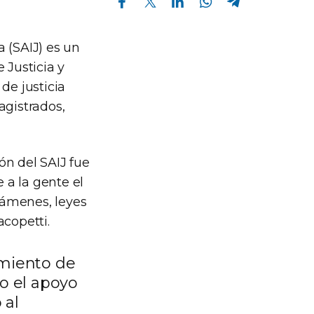
 (SAIJ) es un
 Justicia y
e justicia
agistrados,
ón del SAIJ fue
 a la gente el
ctámenes, leyes
acopetti.
namiento de
o el apoyo
 al