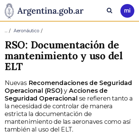
Pasar al contenido principal
Presidencia
Buscar
Ir
a
de
Mi
…
Aeronáutico
Arg
la
RSO: Documentación de
Nación
mantenimiento y uso del
ELT
Nuevas
Recomendaciones de Seguridad
Operacional (RSO)
y
Acciones de
Seguridad Operacional
se refieren tanto a
la necesidad de controlar de manera
estricta la documentación de
mantenimiento de las aeronaves como así
también al uso del ELT.