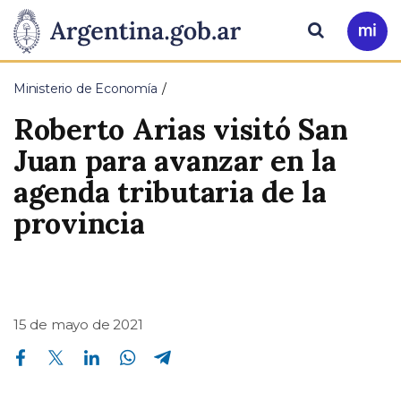
Pasar al contenido principal
Presidencia
Buscar
Ir
a
de
Mi
Ministerio de Economía
Arg
la
Roberto Arias visitó San
Nación
Juan para avanzar en la
agenda tributaria de la
provincia
15 de mayo de 2021
Compartir en Facebook
Compartir en Twitter
Compartir en Linkedin
Compartir en Whatsapp
Compartir en Telegram