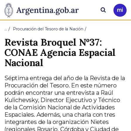
Pasar al contenido principal
Presidencia
Buscar
Ir
a
de
Mi
…
Procuración del Tesoro de la Nación
Arg
la
Revista Broquel Nº37:
Nación
CONAE Agencia Espacial
Nacional
Séptima entrega del año de la Revista de la
Procuración del Tesoro. En este número
podrán encontrar una entrevista a Raúl
Kulichevsky, Director Ejecutivo y Técnico
de la Comisión Nacional de Actividades
Espaciales. Además, una charla con tres
integrantes de la organización Nietes
(regionales Rosario, Córdoba y Ciudad de