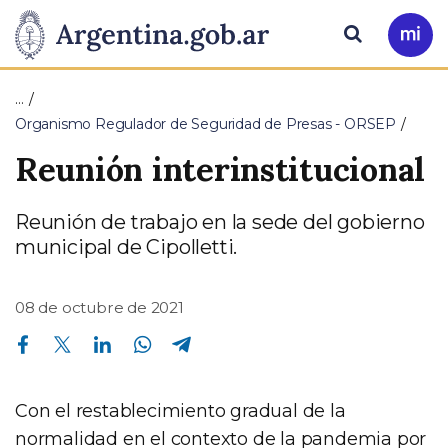
Pasar al contenido principal
Presidencia
Buscar
Ir
a
de
Mi
…
Arg
la
Organismo Regulador de Seguridad de Presas - ORSEP
Reunión interinstitucional
Nación
Reunión de trabajo en la sede del gobierno
municipal de Cipolletti.
08 de octubre de 2021
Compartir en Facebook
Compartir en Twitter
Compartir en Linkedin
Compartir en Whatsapp
Compartir en Telegram
Con el restablecimiento gradual de la
normalidad en el contexto de la pandemia por