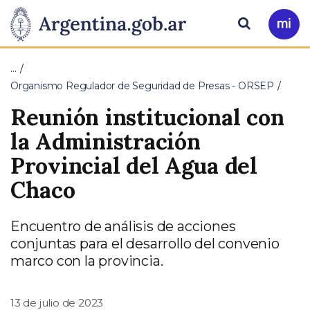
Pasar al contenido principal
Presidencia
Buscar
Ir
a
de
Mi
…
Arg
la
Organismo Regulador de Seguridad de Presas - ORSEP
Reunión institucional con
Nación
la Administración
Provincial del Agua del
Chaco
Encuentro de análisis de acciones
conjuntas para el desarrollo del convenio
marco con la provincia.
13 de julio de 2023