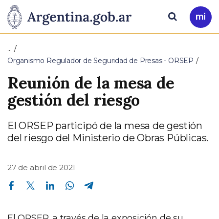
Pasar al contenido principal
Presidencia
Buscar
Ir
a
de
Mi
…
Arg
la
Organismo Regulador de Seguridad de Presas - ORSEP
Reunión de la mesa de
Nación
gestión del riesgo
El ORSEP participó de la mesa de gestión
del riesgo del Ministerio de Obras Públicas.
27 de abril de 2021
Compartir en Facebook
Compartir en Twitter
Compartir en Linkedin
Compartir en Whatsapp
Compartir en Telegram
El ORSEP, a través de la exposición de su