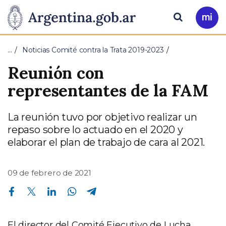
Pasar al contenido principal
Presidencia
Buscar
Ir
a
de
Mi
…
Noticias Comité contra la Trata 2019-2023
Arg
la
Reunión con
Nación
representantes de la FAM
La reunión tuvo por objetivo realizar un
repaso sobre lo actuado en el 2020 y
elaborar el plan de trabajo de cara al 2021.
09 de febrero de 2021
Compartir en Facebook
Compartir en Twitter
Compartir en Linkedin
Compartir en Whatsapp
Compartir en Telegram
El director del Comité Ejecutivo de Lucha