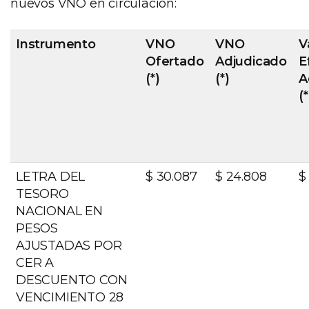
nuevos VNO en circulación:
Instrumento
VNO
VNO
V
Ofertado
Adjudicado
E
(*)
(*)
A
(*
LETRA DEL
$ 30.087
$ 24.808
$
TESORO
NACIONAL EN
PESOS
AJUSTADAS POR
CER A
DESCUENTO CON
VENCIMIENTO 28