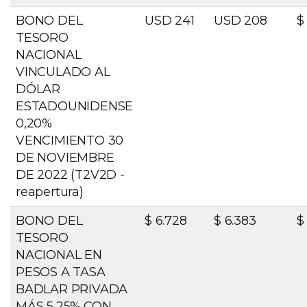
BONO DEL
USD 241
USD 208
$
TESORO
NACIONAL
VINCULADO AL
DÓLAR
ESTADOUNIDENSE
0,20%
VENCIMIENTO 30
DE NOVIEMBRE
DE 2022 (T2V2D -
reapertura)
BONO DEL
$ 6.728
$ 6.383
$
TESORO
NACIONAL EN
PESOS A TASA
BADLAR PRIVADA
MÁS 5,25% CON