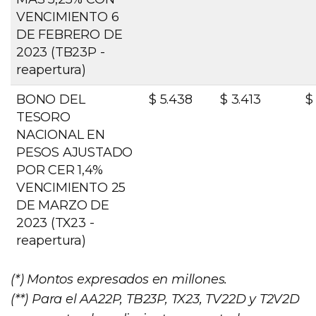
VENCIMIENTO 6
DE FEBRERO DE
2023 (TB23P -
reapertura)
BONO DEL
$ 5.438
$ 3.413
$
TESORO
NACIONAL EN
PESOS AJUSTADO
POR CER 1,4%
VENCIMIENTO 25
DE MARZO DE
2023 (TX23 -
reapertura)
(*) Montos expresados en millones.
(**) Para el AA22P, TB23P, TX23, TV22D y T2V2D