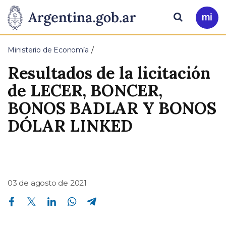
Pasar al contenido principal
Presidencia
Buscar
Ir
a
de
Mi
Ministerio de Economía
Arg
la
Resultados de la licitación
Nación
de LECER, BONCER,
BONOS BADLAR Y BONOS
DÓLAR LINKED
03 de agosto de 2021
Compartir en Facebook
Compartir en Twitter
Compartir en Linkedin
Compartir en Whatsapp
Compartir en Telegram