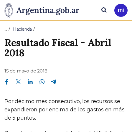
Pasar al contenido principal
Presidencia
Buscar
Ir
a
de
Mi
…
Hacienda
Arg
la
Resultado Fiscal - Abril
Nación
2018
15 de mayo de 2018
Compartir en Facebook
Compartir en Twitter
Compartir en Linkedin
Compartir en Whatsapp
Compartir en Telegram
Por décimo mes consecutivo, los recursos se
expandieron por encima de los gastos en más
de 5 puntos.