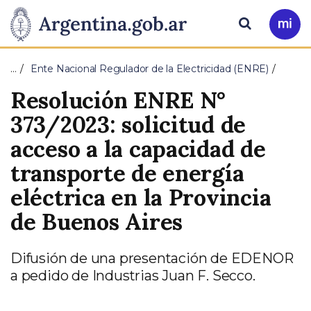
Pasar al contenido principal
Presidencia
Buscar
Ir
a
de
Mi
…
Ente Nacional Regulador de la Electricidad (ENRE)
Arg
la
Resolución ENRE N°
Nación
373/2023: solicitud de
acceso a la capacidad de
transporte de energía
eléctrica en la Provincia
de Buenos Aires
Difusión de una presentación de EDENOR
a pedido de Industrias Juan F. Secco.