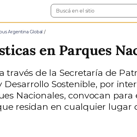
Buscar
en
el
sitio
us Argentina Global
ísticas en Parques Na
 a través de la Secretaría de Pat
 Desarrollo Sostenible, por inte
es Nacionales, convocan para e
 que residan en cualquier lugar d