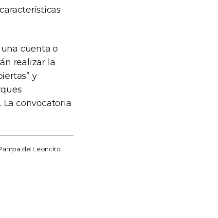
características
n una cuenta o
án realizar la
iertas” y
rques
. La convocatoria
 Pampa del Leoncito.