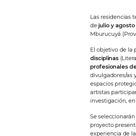
Las residencias t
de
julio y agosto
Mburucuyá (Provin
El objetivo de l
disciplinas
(Liter
profesionales d
divulgadores/as 
espacios protegid
artistas particip
investigación, en
Se seleccionarán 
proyecto present
experiencia de la