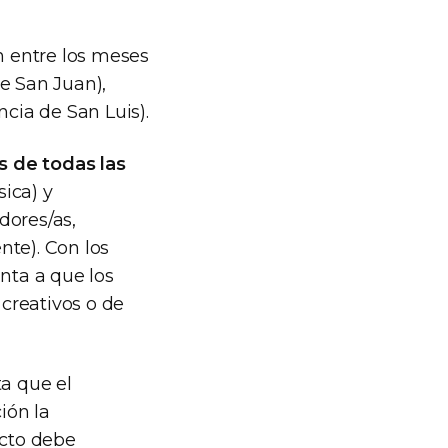
n entre los meses
e San Juan),
ncia de San Luis).
as de todas las
sica) y
dores/as,
nte). Con los
nta a que los
 creativos o de
ta que el
ión la
ecto debe