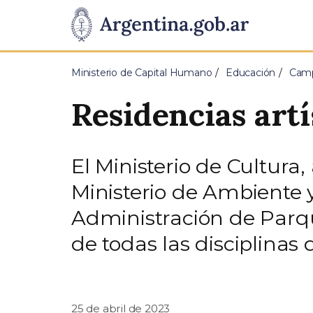
Pasar al contenido principal
Presidencia
de
Ministerio de Capital Humano
Educación
Camp
la
Residencias art
Nación
El Ministerio de Cultura,
Ministerio de Ambiente y
Administración de Parqu
de todas las disciplinas
25 de abril de 2023