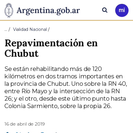
Pasar al contenido principal
Presidencia
Buscar
Ir
a
de
Mi
…
Vialidad Nacional
Arg
la
Repavimentación en
Nación
Chubut
Se están rehabilitando más de 120
kilómetros en dos tramos importantes en
la provincia de Chubut. Uno sobre la RN 40,
entre Río Mayo y la intersección de la RN
26; y el otro, desde este último punto hasta
Colonia Sarmiento, sobre la propia 26.
16 de abril de 2019
Compartir en Facebook
Compartir en Twitter
Compartir en Linkedin
Compartir en Whatsapp
Compartir en Telegram