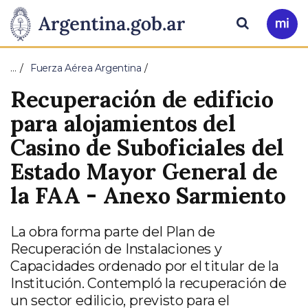
Pasar al contenido principal
Presidencia
Buscar
Ir
a
de
Mi
…
Fuerza Aérea Argentina
Arg
la
Recuperación de edificio
Nación
para alojamientos del
Casino de Suboficiales del
Estado Mayor General de
la FAA - Anexo Sarmiento
La obra forma parte del Plan de
Recuperación de Instalaciones y
Capacidades ordenado por el titular de la
Institución. Contempló la recuperación de
un sector edilicio, previsto para el