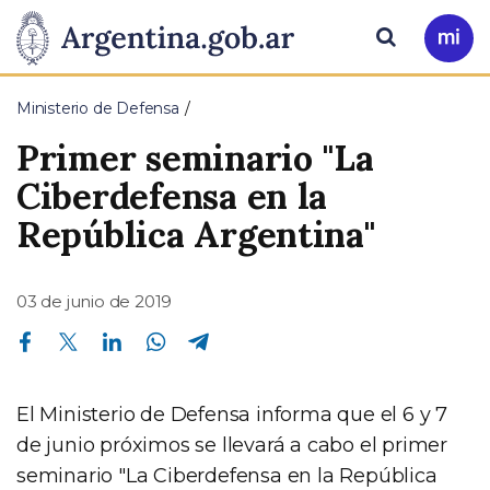
Pasar al contenido principal
Presidencia
Buscar
Ir
a
de
Mi
Ministerio de Defensa
Arg
la
Primer seminario "La
Nación
Ciberdefensa en la
República Argentina"
03 de junio de 2019
Compartir en Facebook
Compartir en Twitter
Compartir en Linkedin
Compartir en Whatsapp
Compartir en Telegram
El Ministerio de Defensa informa que el 6 y 7
de junio próximos se llevará a cabo el primer
seminario "La Ciberdefensa en la República