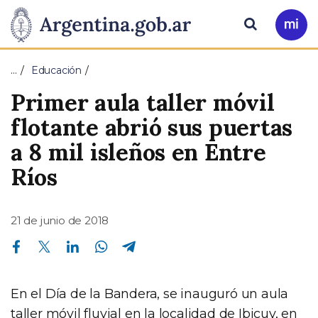
Pasar al contenido principal
Presidencia
Buscar
Ir
a
de
Mi
…
Educación
Arg
la
Primer aula taller móvil
Nación
flotante abrió sus puertas
a 8 mil isleños en Entre
Ríos
21 de junio de 2018
Compartir en Facebook
Compartir en Twitter
Compartir en Linkedin
Compartir en Whatsapp
Compartir en Telegram
En el Día de la Bandera, se inauguró un aula
taller móvil fluvial en la localidad de Ibicuy, en