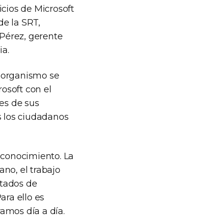
icios de Microsoft
de la SRT,
Pérez, gerente
ia.
l organismo se
osoft con el
les de sus
s los ciudadanos
 conocimiento. La
no, el trabajo
ltados de
ara ello es
amos día a día.