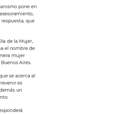
rganismo pone en
 asesoramiento,
a respuesta, que
a de la Mujer,
oma el nombre de
rimera mujer
e Buenos Aires.
 que se acerca al
revenir es
a además un
nto.
 responderá