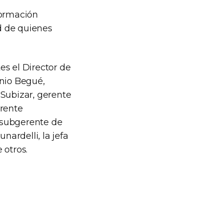
formación
ad de quienes
es el Director de
enio Begué,
 Subizar, gerente
rente
 subgerente de
nardelli, la jefa
 otros.