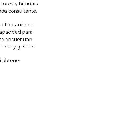
tores; y brindará
ada consultante.
a el organismo,
 capacidad para
 se encuentran
iento y gestión.
á obtener