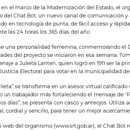
y en el marco de la Modernización del Estado, el o
io del Chat Bot, un nuevo canal de comunicación y
do en tecnología de punta, de fácil acceso y rápid
e las 24 horas los 365 días del año.
me una personalidad femenina, conmemorando el Dí
idades del proyecto se iniciaron en esa semana. T
enaje a Julieta Lanteri, quien logró en 1911 ser la p
 Justicia Electoral para votar en la municipalidad d
ieta” se transforma en un asesor virtual calificado
 un trabajador más fortaleciendo el mensaje de “P
los días”, se presenta con casco y anteojos. Utiliz
l, cordial y sencillo, para tener un mejor acercamie
tio web del organismo (www.srt.gob.ar), el Chat Bot