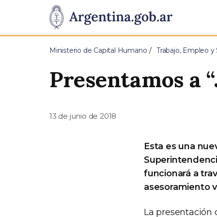
Pasar al contenido principal
Presidencia
de
Ministerio de Capital Humano
Trabajo, Empleo y 
la
Presentamos a “J
Nación
13 de junio de 2018
Esta es una nue
Superintendenci
funcionará a tra
asesoramiento vi
La presentación d