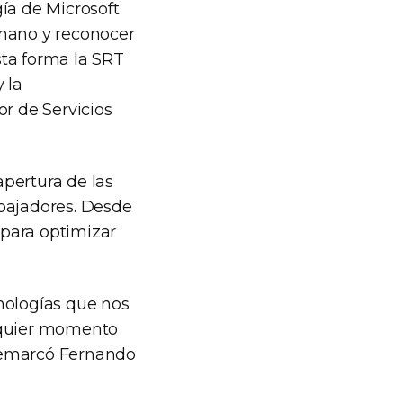
ía de Microsoft
mano y reconocer
sta forma la SRT
 la
or de Servicios
apertura de las
abajadores. Desde
 para optimizar
nologías que nos
alquier momento
, remarcó Fernando