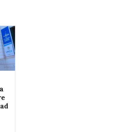
a
re
dad