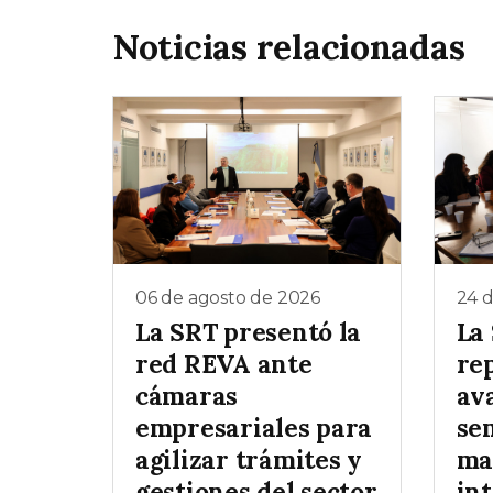
Noticias relacionadas
06 de agosto de 2026
24 d
La SRT presentó la
La
red REVA ante
re
cámaras
av
empresariales para
se
agilizar trámites y
ma
gestiones del sector
in