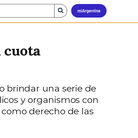
Mi
Buscar
en
el
Argen
sitio
a cuota
vo brindar una serie de
icos y organismos con
ia como derecho de las