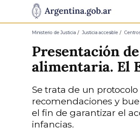
Pasar al contenido principal
Presidencia
de
Ministerio de Justicia
Justicia accesible
Centros
la
Presentación de 
Nación
alimentaria. El 
Se trata de un protocolo
recomendaciones y buen
el fin de garantizar el 
infancias.