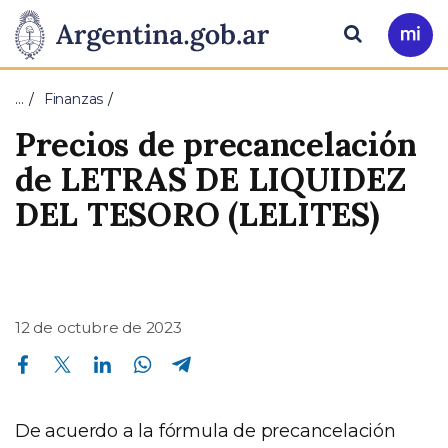
Pasar al contenido principal
Presidencia
Buscar
Ir
a
de
Mi
…
Finanzas
Arg
la
Precios de precancelación
Nación
de LETRAS DE LIQUIDEZ
DEL TESORO (LELITES)
12 de octubre de 2023
Compartir en Facebook
Compartir en Twitter
Compartir en Linkedin
Compartir en Whatsapp
Compartir en Telegram
De acuerdo a la fórmula de precancelación