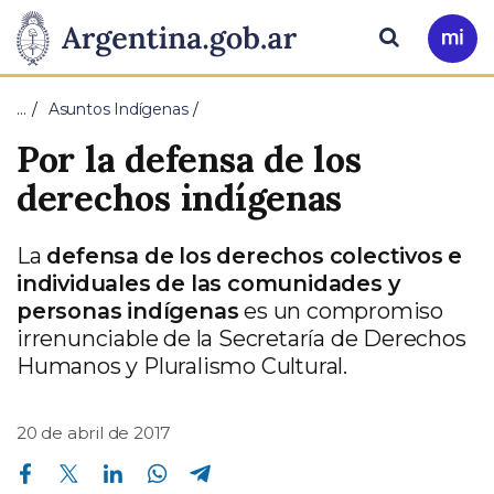
Pasar al contenido principal
Presidencia
Buscar
Ir
a
de
Mi
…
Asuntos Indígenas
Arg
la
Por la defensa de los
Nación
derechos indígenas
La
defensa de los derechos colectivos e
individuales de las comunidades y
personas indígenas
es un compromiso
irrenunciable de la Secretaría de Derechos
Humanos y Pluralismo Cultural.
20 de abril de 2017
Compartir en Facebook
Compartir en Twitter
Compartir en Linkedin
Compartir en Whatsapp
Compartir en Telegram