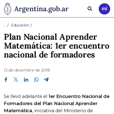
Pasar al contenido principal
Presidencia
Buscar
Ir
a
de
Mi
…
Educación
Arg
la
Plan Nacional Aprender
Nación
Matemática: 1er encuentro
nacional de formadores
12 de diciembre de 2018
Compartir en Facebook
Compartir en Twitter
Compartir en Linkedin
Compartir en Whatsapp
Compartir en Telegram
Se llevó adelante el
1er Encuentro Nacional de
Formadores del Plan Nacional Aprender
Matemática
, iniciativa del Ministerio de