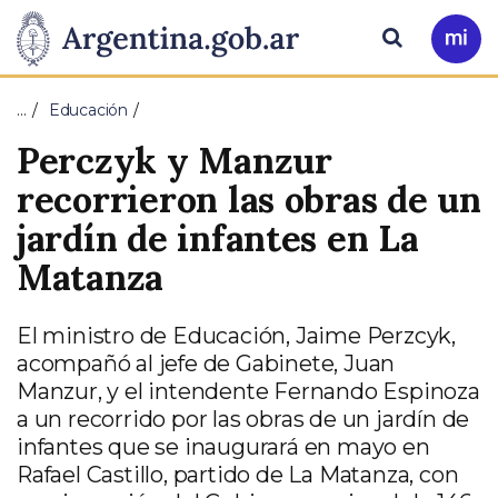
Pasar al contenido principal
Presidencia
Buscar
Ir
a
de
Mi
…
Educación
Arg
la
Perczyk y Manzur
Nación
recorrieron las obras de un
jardín de infantes en La
Matanza
El ministro de Educación, Jaime Perzcyk,
acompañó al jefe de Gabinete, Juan
Manzur, y el intendente Fernando Espinoza
a un recorrido por las obras de un jardín de
infantes que se inaugurará en mayo en
Rafael Castillo, partido de La Matanza, con