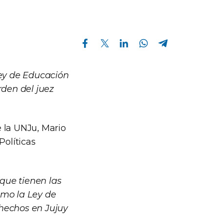
Compartir en Facebook
Compartir en Twitter
Compartir en Linkedin
Compartir en Whatsapp
Compartir en Telegram
Ley de Educación
rden del juez
e la UNJu, Mario
Políticas
que tienen las
omo la Ley de
 hechos en Jujuy