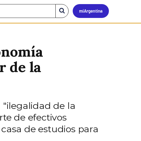
Mi
Buscar
en
el
Argen
sitio
tonomía
r de la
"ilegalidad de la
te de efectivos
a casa de estudios para