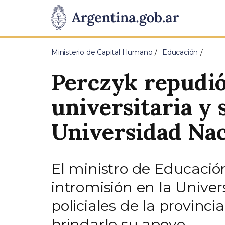
Pasar al contenido principal
Presidencia
de
Ministerio de Capital Humano
Educación
la
Perczyk repudió
Nación
universitaria y 
Universidad Nac
El ministro de Educación
intromisión en la Univer
policiales de la provinci
brindarle su apoyo.