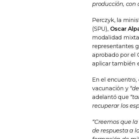
producción, con 
Perczyk, la minis
(SPU),
Oscar Alp
modalidad mixta e
representantes gr
aprobado por el 
aplicar también e
En el encuentro, e
vacunación y
“de
adelantó que
“ta
recuperar los es
“Creemos que la 
de respuesta a l