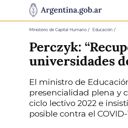
Pasar al contenido principal
Presidencia
de
Ministerio de Capital Humano
Educación
la
Perczyk: “Recup
Nación
universidades de
El ministro de Educación
presencialidad plena y c
ciclo lectivo 2022 e ins
posible contra el COVID-