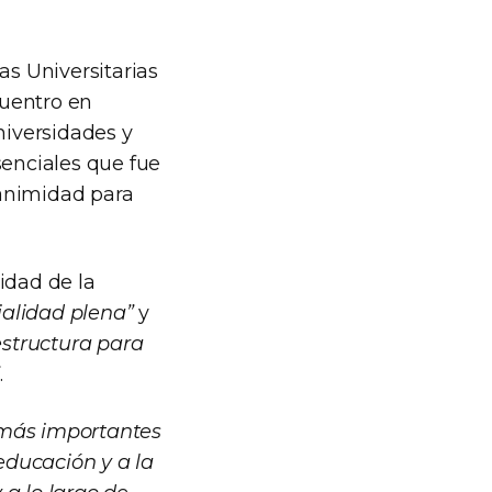
cas Universitarias
cuentro en
niversidades y
senciales que fue
nanimidad para
sidad de la
ialidad plena”
y
structura para
.
 más importantes
educación y a la