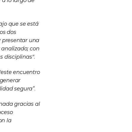
 a lo largo de
ajo que se está
os dos
y presentar una
y analizado; con
 disciplinas"
.
"este encuentro
 generar
alidad segura”
.
nada gracias al
oceso
on la