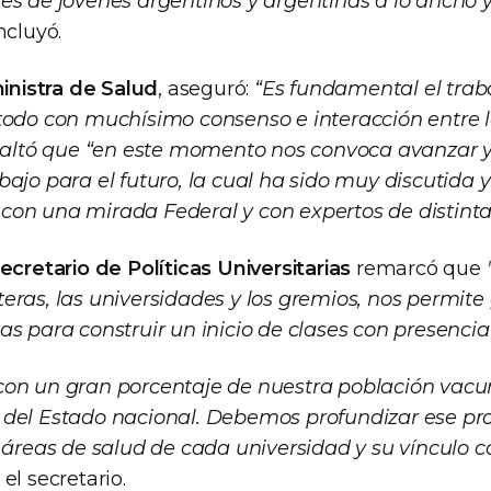
es de jóvenes argentinos y argentinas a lo ancho y
ncluyó.
inistra de Salud
, aseguró:
“Es fundamental el trab
todo con muchísimo consenso e interacción entre l
esaltó que “en este momento nos convoca avanzar 
ajo para el futuro, la cual ha sido muy discutida 
on una mirada Federal y con expertos de distintas
ecretario de Políticas Universitarias
remarcó que
eras, las universidades y los gremios, nos permite
as para construir un inicio de clases con presenci
on un gran porcentaje de nuestra población vacu
 del Estado nacional. Debemos profundizar ese pr
 áreas de salud de cada universidad y su vínculo c
o el secretario.