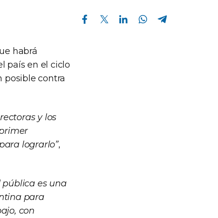
Compartir en Facebook
Compartir en Twitter
Compartir en Linkedin
Compartir en Whatsapp
Compartir en Telegram
 que habrá
 país en el ciclo
n posible contra
ectoras y los
 primer
para lograrlo”
,
d pública es una
entina para
ajo, con