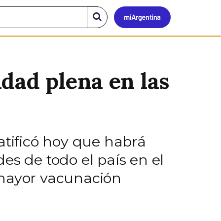
Mi
Buscar
en
el
Argen
sitio
dad plena en las
atificó hoy que habrá
es de todo el país en el
a mayor vacunación