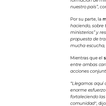
formación de mil
nuestro país”
, co
Por su parte, la
m
haciendo, sobre 
ministerios” y r
propuesta de trab
mucha escucha, c
Mientras que el
s
entre ambas cart
acciones conjunt
“Llegamos aquí c
enorme esfuerzo
fortaleciendo las
comunidad"
, dij