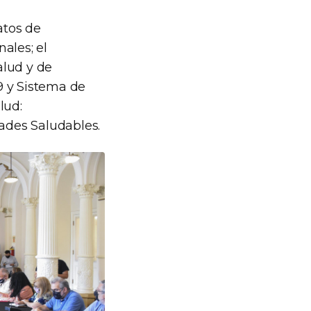
atos de
ales; el
alud y de
9 y Sistema de
lud:
dades Saludables.