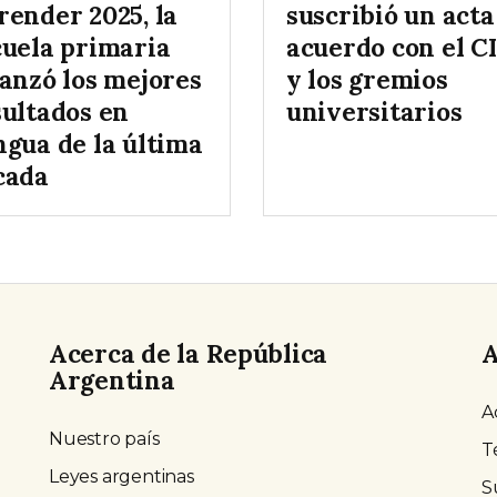
render 2025, la
suscribió un acta
cuela primaria
acuerdo con el C
canzó los mejores
y los gremios
sultados en
universitarios
ngua de la última
cada
Acerca de la República
A
Argentina
A
Nuestro país
T
Leyes argentinas
S