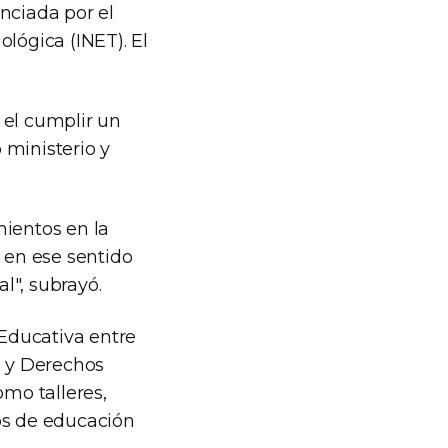
nciada por el
lógica (INET). El
 el cumplir un
ministerio y
mientos en la
y en ese sentido
", subrayó.
Educativa entre
n y Derechos
omo talleres,
os de educación