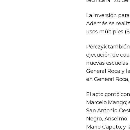
técnica N° 28 de 
La inversión par
Además se realizó
usos múltiples (S
Perczyk también 
ejecución de cuat
nuevas escuelas 
General Roca y la
en General Roca,
El acto contó con
Marcelo Mango; el
San Antonio Oeste
Negro, Anselmo To
Mario Caputo; y l