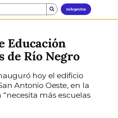
Mi
Buscar
en
el
Argen
sitio
e Educación
s de Río Negro
nauguró hoy el edificio
San Antonio Oeste, en la
 “necesita más escuelas