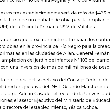
Bariloche, N° 18 de Villa Regina y N° 6 de Viedma.
a estos tres establecimientos será de más de $423 m
 la firma de un contrato de obra para la ampliació
UM) de la Escuela Primaria N° 15 de Valcheta.
anunció que próximamente se firmarán los contrat
ro obras en la provincia de Río Negro para la creac
primarias en las ciudades de Allen, General Ferná
 ampliación del jardín de infantes N° 103 del barr
 con una inversión de más de mil millones de pesos
 la presencia del secretario del Consejo Federal de
 director ejecutivo del INET, Gerardo Marchesini; 
, Jorge Adrian Casadei; el rector de la Universida
rres; el asesor Ejecutivo del Ministerio de Educac
a directora del establecimiento, Yésica Ochoa.