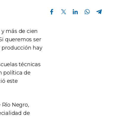
Compartir en Facebook
Compartir en Twitter
Compartir en Linkedin
Compartir en Whatsapp
Compartir en Telegram
s y más de cien
 Si queremos ser
y producción hay
scuelas técnicas
 política de
ió este
 Río Negro,
ecialidad de