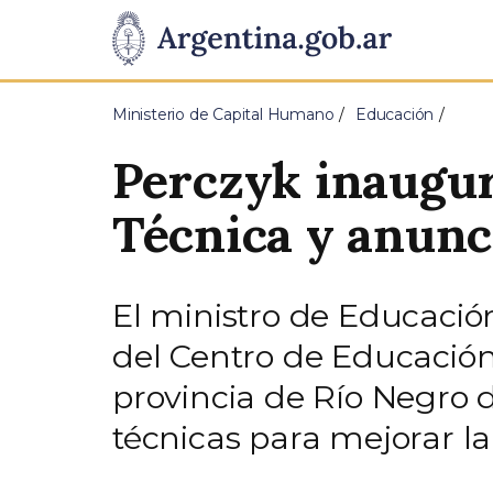
Pasar al contenido principal
Presidencia
de
Ministerio de Capital Humano
Educación
la
Perczyk inaugu
Nación
Técnica y anunc
El ministro de Educación
del Centro de Educación
provincia de Río Negro 
técnicas para mejorar la