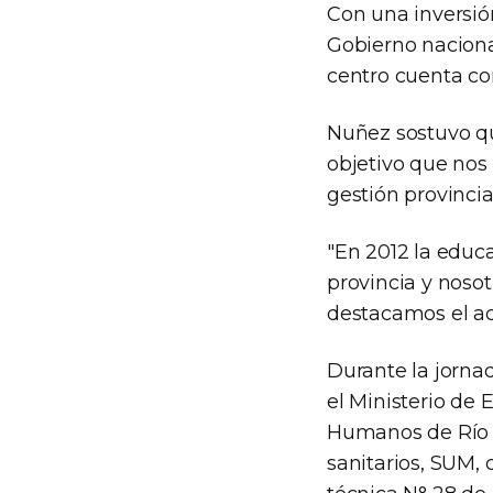
Con una inversió
Gobierno nacional
centro cuenta con
Nuñez sostuvo qu
objetivo que no
gestión provinci
"En 2012 la educ
provincia y nosot
destacamos el a
Durante la jorna
el Ministerio de
Humanos de Río Ne
sanitarios, SUM,