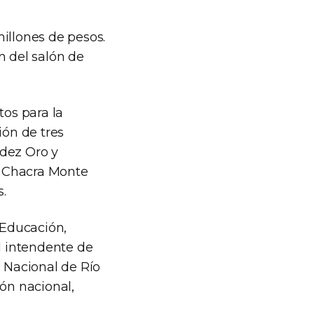
illones de pesos.
n del salón de
os para la
ión de tres
ndez Oro y
io Chacra Monte
.
 Educación,
el intendente de
d Nacional de Río
ión nacional,