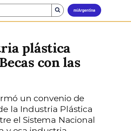
Mi
Buscar
en
el
Argen
sitio
ria plástica
Becas con las
firmó un convenio de
 la Industria Plástica
tre el Sistema Nacional
 y esa industria.