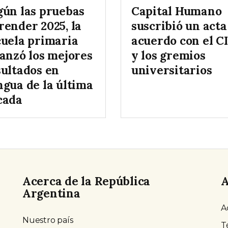
gún las pruebas
Capital Humano
render 2025, la
suscribió un acta
cuela primaria
acuerdo con el C
canzó los mejores
y los gremios
sultados en
universitarios
ngua de la última
cada
Acerca de la República
A
Argentina
A
Nuestro país
T