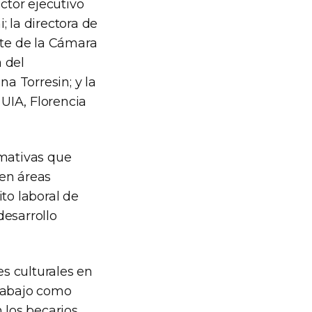
ctor ejecutivo
 la directora de
nte de la Cámara
a del
a Torresin; y la
UIA, Florencia
rmativas que
 en áreas
to laboral de
desarrollo
s culturales en
trabajo como
 los becarios