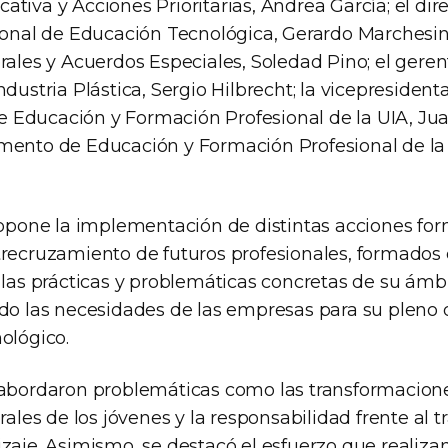
tiva y Acciones Prioritarias, Andrea García; el dire
ional de Educación Tecnológica, Gerardo Marchesini;
erales y Acuerdos Especiales, Soledad Pino; el gere
ndustria Plástica, Sergio Hilbrecht; la vicepresident
Educación y Formación Profesional de la UIA, Juan
mento de Educación y Formación Profesional de la 
propone la implementación de distintas acciones fo
trecruzamiento de futuros profesionales, formados
 las prácticas y problemáticas concretas de su ámbi
ndo las necesidades de las empresas para su pleno 
ológico.
 abordaron problemáticas como las transformacione
orales de los jóvenes y la responsabilidad frente al 
zaje. Asimismo, se destacó el esfuerzo que realizan