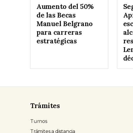
Aumento del 50%
Se
de las Becas
Ap
Manuel Belgrano
es
para carreras
al
estratégicas
re
Le
dé
Trámites
Turnos
Trámites a distancia