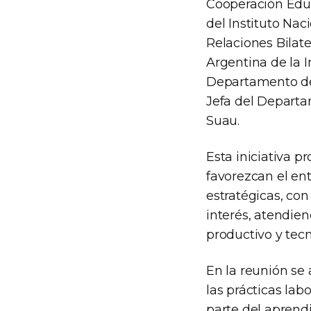
Cooperación Educa
del Instituto Nac
Relaciones Bilat
Argentina de la I
Departamento de 
Jefa del Departa
Suau.
Esta iniciativa 
favorezcan el en
estratégicas, con
interés, atendie
productivo y tecn
En la reunión se
las prácticas lab
parte del aprendi