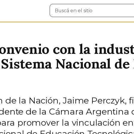
Buscar
en
el
sitio
nvenio con la indust
 Sistema Nacional de 
n de la Nación, Jaime Perczyk, 
idente de la Cámara Argentina de
 para promover la vinculación en
acional de Educación Tecnológica