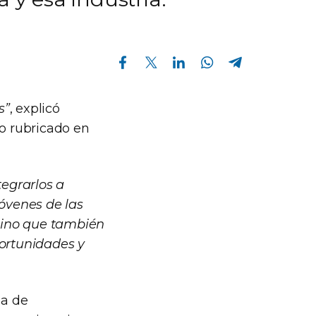
Compartir en Facebook
Compartir en Twitter
Compartir en Linkedin
Compartir en Whatsapp
Compartir en Telegram
s”
, explicó
do rubricado en
egrarlos a
jóvenes de las
sino que también
portunidades y
ia de