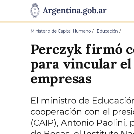
Pasar al contenido principal
Presidencia
de
Ministerio de Capital Humano
Educación
la
Perczyk firmó co
Nación
para vincular el
empresas
El ministro de Educació
cooperación con el pres
(CAIP), Antonio Paolini,
de Becas, el Instituto N