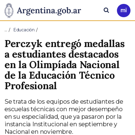
Pasar al contenido principal
Presidencia
Buscar
Ir
a
de
Mi
…
Educación
Arg
la
Perczyk entregó medallas
Nación
a estudiantes destacados
en la Olimpíada Nacional
de la Educación Técnico
Profesional
Se trata de los equipos de estudiantes de
escuelas técnicas con mejor desempeño
en su especialidad, que ya pasaron por la
instancia Institucional en septiembre y
Nacional en noviembre.