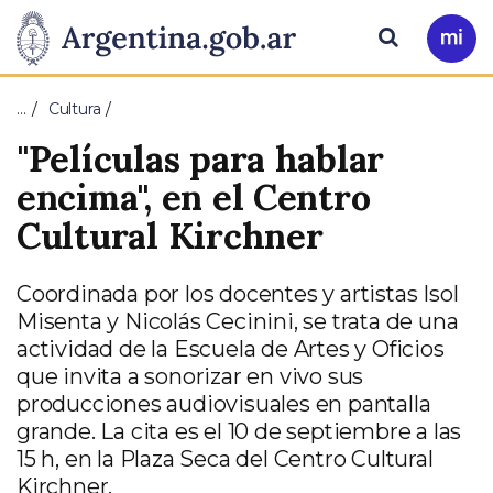
Pasar al contenido principal
Presidencia
Buscar
Ir
a
de
Mi
…
Cultura
Arg
la
"Películas para hablar
Nación
encima", en el Centro
Cultural Kirchner
Coordinada por los docentes y artistas Isol
Misenta y Nicolás Cecinini, se trata de una
actividad de la Escuela de Artes y Oficios
que invita a sonorizar en vivo sus
producciones audiovisuales en pantalla
grande. La cita es el 10 de septiembre a las
15 h, en la Plaza Seca del Centro Cultural
Kirchner.