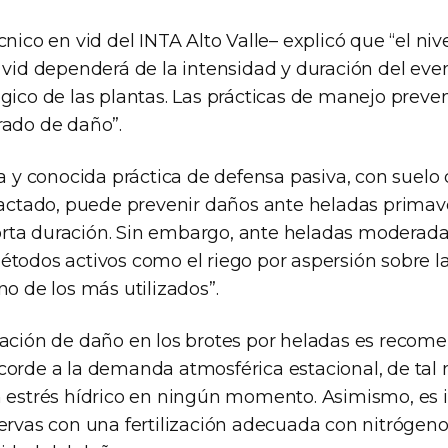
cnico en vid del INTA Alto Valle– explicó que “el ni
 vid dependerá de la intensidad y duración del eve
gico de las plantas. Las prácticas de manejo preve
rado de daño”.
ja y conocida práctica de defensa pasiva, con suelo
tado, puede prevenir daños ante heladas primave
ta duración. Sin embargo, ante heladas moderadas
étodos activos como el riego por aspersión sobre l
no de los más utilizados”.
uación de daño en los brotes por heladas es recom
corde a la demanda atmosférica estacional, de tal
n estrés hídrico en ningún momento. Asimismo, es 
ervas con una fertilización adecuada con nitrógeno