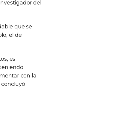
investigador del
dable que se
lo, el de
os, es
 teniendo
ementar con la
, concluyó