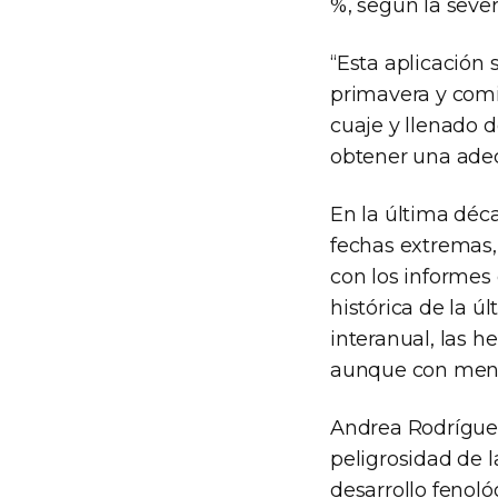
%, según la seve
“Esta aplicación
primavera y comie
cuaje y llenado d
obtener una adec
En la última déc
fechas extremas,
con los informes 
histórica de la ú
interanual, las h
aunque con menor
Andrea Rodríguez
peligrosidad de 
desarrollo fenoló