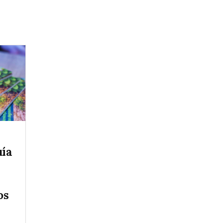
uía
os