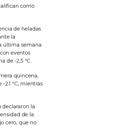
califican como
uencia de heladas
ante la
la última semana
 con eventos
a de -2,5 ºC.
imera quincena,
 -2.1 ºC, mientras
 declararon la
ensidad de la
jo cero, que no