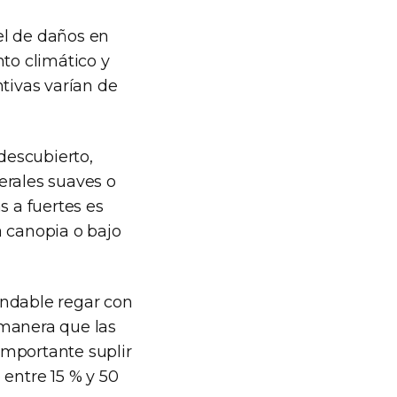
vel de daños en
nto climático y
ntivas varían de
 descubierto,
rales suaves o
 a fuertes es
a canopia o bajo
endable regar con
 manera que las
importante suplir
 entre 15 % y 50