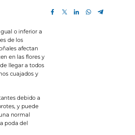
Compartir en Facebook
Compartir en Twitter
Compartir en Linkedin
Compartir en Whatsapp
Compartir en Telegram
ual o inferior a
es de los
toñales afectan
en en las flores y
de llegar a todos
imos cuajados y
antes debido a
brotes, y puede
 -una normal
la poda del