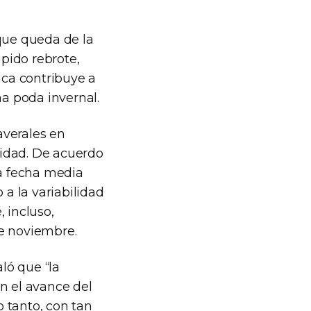
 que queda de la
ápido rebrote,
ica contribuye a
a poda invernal.
averales en
nidad. De acuerdo
la fecha media
 a la variabilidad
 incluso,
de noviembre.
ló que “la
n el avance del
o tanto, con tan