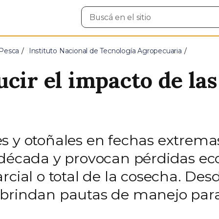
Buscar
en
el
sitio
 Pesca
Instituto Nacional de Tecnología Agropecuaria
cir el impacto de las
s y otoñales en fechas extrem
a década y provocan pérdidas e
cial o total de la cosecha. Desd
 brindan pautas de manejo para