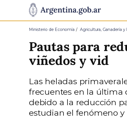
Pasar al contenido principal
Presidencia
de
Ministerio de Economía
Agricultura, Ganadería y
la
Pautas para redu
Nación
viñedos y vid
Las heladas primaverale
frecuentes en la últim
debido a la reducción par
estudian el fenómeno y