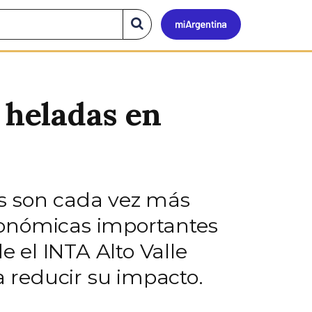
Mi
Buscar
en
el
Argen
sitio
 heladas en
as son cada vez más
conómicas importantes
e el INTA Alto Valle
 reducir su impacto.