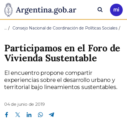
Pasar al contenido principal
Presidencia
Buscar
Ir
a
de
Mi
…
Consejo Nacional de Coordinación de Políticas Sociales
Arg
la
Participamos en el Foro de
Nación
Vivienda Sustentable
El encuentro propone compartir
experiencias sobre el desarrollo urbano y
territorial bajo lineamientos sustentables.
04 de junio de 2019
Compartir en Facebook
Compartir en Twitter
Compartir en Linkedin
Compartir en Whatsapp
Compartir en Telegram