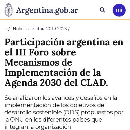
Pasar al contenido principal
Presidencia
Buscar
Ir
a
de
Mi
…
Noticias Jefatura 2019-2023
Arg
la
Participación argentina en
Nación
el III Foro sobre
Mecanismos de
Implementación de la
Agenda 2030 del CLAD.
Se analizaron los avances y desafíos en la
implementación de los objetivos de
desarrollo sostenible (ODS) propuestos por
la ONU en los diferentes países que
integran la organización