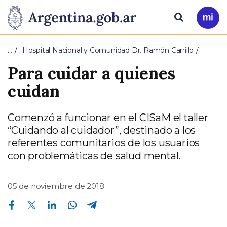
Pasar al contenido principal
Presidencia
Buscar
Ir
a
de
Mi
…
Hospital Nacional y Comunidad Dr. Ramón Carrillo
Arg
la
Para cuidar a quienes
Nación
cuidan
Comenzó a funcionar en el CISaM el taller
“Cuidando al cuidador”, destinado a los
referentes comunitarios de los usuarios
con problemáticas de salud mental.
05 de noviembre de 2018
Compartir en Facebook
Compartir en Twitter
Compartir en Linkedin
Compartir en Whatsapp
Compartir en Telegram