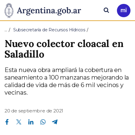
Pasar al contenido principal
Presidencia
Buscar
Ir
a
de
Mi
…
Subsecretaría de Recursos Hídricos
Arg
la
Nuevo colector cloacal en
Nación
Saladillo
Esta nueva obra ampliará la cobertura en
saneamiento a 100 manzanas mejorando la
calidad de vida de más de 6 mil vecinos y
vecinas.
20 de septiembre de 2021
Compartir en Facebook
Compartir en Twitter
Compartir en Linkedin
Compartir en Whatsapp
Compartir en Telegram