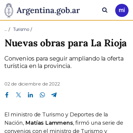
Pasar al contenido principal
Presidencia
Buscar
Ir
a
de
Mi
…
Turismo
Arg
la
Nuevas obras para La Rioja
Nación
Convenios para seguir ampliando la oferta
turística en la provincia.
02 de diciembre de 2022
Compartir en Facebook
Compartir en Twitter
Compartir en Linkedin
Compartir en Whatsapp
Compartir en Telegram
El ministro de Turismo y Deportes de la
Nación,
Matías Lammens
, firmó una serie de
convenios con el ministro de Turismo y