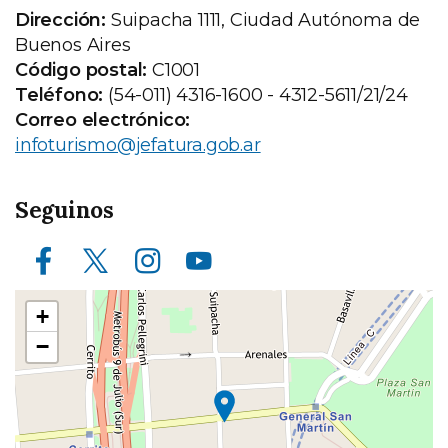
Dirección:
Suipacha 1111, Ciudad Autónoma de
Buenos Aires
Código postal:
C1001
Teléfono:
(54-011) 4316-1600 - 4312-5611/21/24
Correo electrónico:
infoturismo@jefatura.gob.ar
Seguinos
Facebook
X (ex Twitter)
Instagram
Youtube
Ubicación
+
en
−
el
mapa