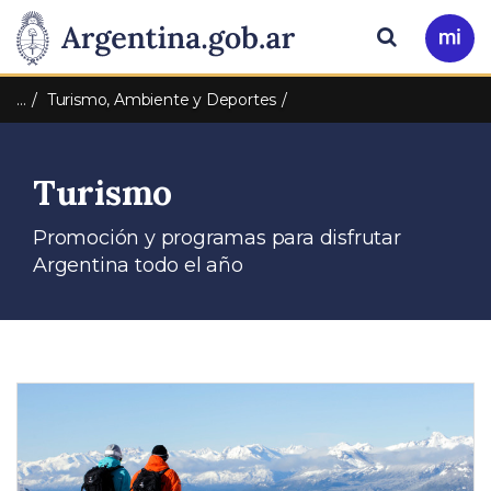
Pasar al contenido principal
Presidencia
Buscar
Ir
a
de
Mi
…
Turismo, Ambiente y Deportes
Arg
la
Turismo
Nación
Promoción y programas para disfrutar
Argentina todo el año