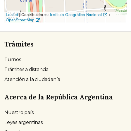
100 m
Leaflet
|
Contribuidores:
Instituto Geográfico Nacional
+
500 ft
OpenStreetMap
Trámites
Turnos
Trámites a distancia
Atención a la ciudadanía
Acerca de la República Argentina
Nuestro país
Leyes argentinas