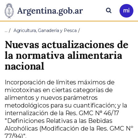
Pasar al contenido principal
Presidencia
Buscar
Ir
a
de
Mi
…
Agricultura, Ganadería y Pesca
Arg
la
Nuevas actualizaciones de
Nación
la normativa alimentaria
nacional
Incorporación de límites máximos de
micotoxinas en ciertas categorías de
alimentos y nuevos parámetros
metodológicos para su cuantificación; y la
internalización de la Res. GMC N° 46/17
"Definiciones Relativas a las Bebidas
Alcohólicas (Modificación de la Res. GMC Nº
77/94)".