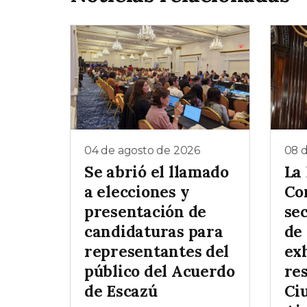
04 de agosto de 2026
08 d
Se abrió el llamado
La
a elecciones y
Co
presentación de
se
candidaturas para
de 
representantes del
ex
público del Acuerdo
re
de Escazú
Ci