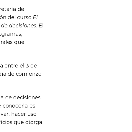
retaría de
ión del curso
El
 de decisiones
. El
rogramas,
urales que
a entre el 3 de
l día de comienzo
ma de decisiones
e conocerla es
var, hacer uso
ficios que otorga.