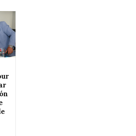
our
ar
ión
e
de