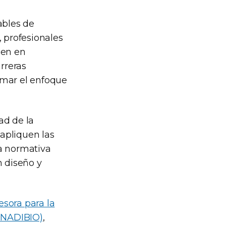
ables de
, profesionales
jen en
rreras
umar el enfoque
ad de la
 apliquen las
ia normativa
n diseño y
sora para la
CONADIBIO)
,