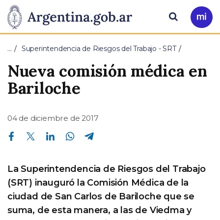
Pasar al contenido principal
Presidencia
Buscar
Ir
a
de
Mi
…
Superintendencia de Riesgos del Trabajo - SRT
Arg
la
Nueva comisión médica en
Nación
Bariloche
04 de diciembre de 2017
Compartir en Facebook
Compartir en Twitter
Compartir en Linkedin
Compartir en Whatsapp
Compartir en Telegram
La Superintendencia de Riesgos del Trabajo
(SRT) inauguró la Comisión Médica de la
ciudad de San Carlos de Bariloche que se
suma, de esta manera, a las de Viedma y