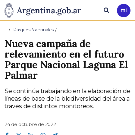
Pasar al contenido principal
Presidencia
Buscar
Ir
a
de
Mi
…
Parques Nacionales
Arg
la
Nueva campaña de
Nación
relevamiento en el futuro
Parque Nacional Laguna El
Palmar
Se continúa trabajando en la elaboración de
líneas de base de la biodiversidad del área a
través de distintos monitoreos.
24 de octubre de 2022
Compartir en Facebook
Compartir en Twitter
Compartir en Linkedin
Compartir en Whatsapp
Compartir en Telegram