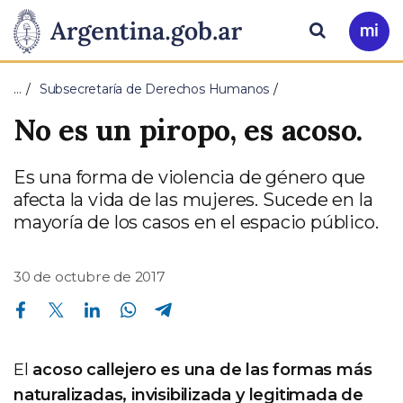
Pasar al contenido principal
Presidencia
Buscar
Ir
a
de
Mi
…
Subsecretaría de Derechos Humanos
Arg
la
No es un piropo, es acoso.
Nación
Es una forma de violencia de género que
afecta la vida de las mujeres. Sucede en la
mayoría de los casos en el espacio público.
30 de octubre de 2017
Compartir en Facebook
Compartir en Twitter
Compartir en Linkedin
Compartir en Whatsapp
Compartir en Telegram
El
acoso callejero es una de las formas más
naturalizadas, invisibilizada y legitimada de