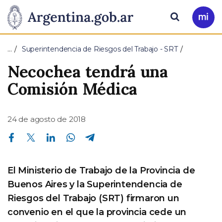
Pasar al contenido principal
Presidencia
Buscar
Ir
a
de
Mi
…
Superintendencia de Riesgos del Trabajo - SRT
Arg
la
Necochea tendrá una
Nación
Comisión Médica
24 de agosto de 2018
Compartir en Facebook
Compartir en Twitter
Compartir en Linkedin
Compartir en Whatsapp
Compartir en Telegram
El Ministerio de Trabajo de la Provincia de
Buenos Aires y la Superintendencia de
Riesgos del Trabajo (SRT) firmaron un
convenio en el que la provincia cede un