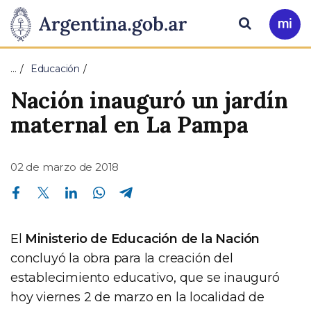
Pasar al contenido principal
Presidencia
Buscar
Ir
a
de
Mi
…
Educación
Arg
la
Nación inauguró un jardín
Nación
maternal en La Pampa
02 de marzo de 2018
Compartir en Facebook
Compartir en Twitter
Compartir en Linkedin
Compartir en Whatsapp
Compartir en Telegram
El
Ministerio de Educación de la Nación
concluyó la obra para la creación del
establecimiento educativo, que se inauguró
hoy viernes 2 de marzo en la localidad de