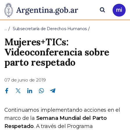
Pasar al contenido principal
Presidencia
Buscar
Ir
a
de
Mi
…
Subsecretaría de Derechos Humanos
Arg
la
Mujeres+TICs:
Nación
Videoconferencia sobre
parto respetado
07 de junio de 2019
Compartir en Facebook
Compartir en Twitter
Compartir en Linkedin
Compartir en Whatsapp
Compartir en Telegram
Continuamos implementando acciones en el
marco de la
Semana Mundial del Parto
Respetado
. A través del Programa