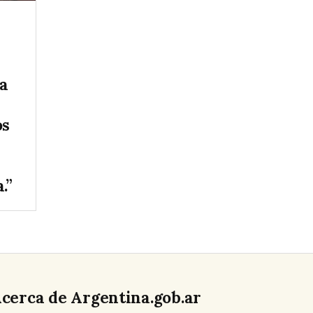
la
os
.”
cerca de Argentina.gob.ar