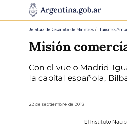
Pasar al contenido principal
Presidencia
de
Jefatura de Gabinete de Ministros
Turismo, Ambi
la
Misión comercia
Nación
Con el vuelo Madrid-Ig
la capital española, Bil
22 de septiembre de 2018
El Instituto Nac