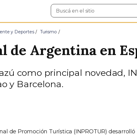
Buscar
en
el
sitio
ente y Deportes
Turismo
l de Argentina en E
uazú como principal novedad, 
bao y Barcelona.
ional de Promoción Turística (INPROTUR) desarrolló