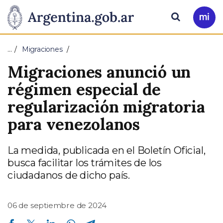
Pasar al contenido principal
Presidencia
Buscar
Ir
a
de
Mi
…
Migraciones
Arg
la
Migraciones anunció un
Nación
régimen especial de
regularización migratoria
para venezolanos
La medida, publicada en el Boletín Oficial,
busca facilitar los trámites de los
ciudadanos de dicho país.
06 de septiembre de 2024
Compartir en Facebook
Compartir en Twitter
Compartir en Linkedin
Compartir en Whatsapp
Compartir en Telegram