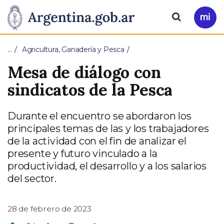
Pasar al contenido principal
Presidencia
Buscar
Ir
a
de
Mi
…
Agricultura, Ganadería y Pesca
Arg
la
Mesa de diálogo con
Nación
sindicatos de la Pesca
Durante el encuentro se abordaron los
principales temas de las y los trabajadores
de la actividad con el fin de analizar el
presente y futuro vinculado a la
productividad, el desarrollo y a los salarios
del sector.
28 de febrero de 2023
Compartir en Facebook
Compartir en Twitter
Compartir en Linkedin
Compartir en Whatsapp
Compartir en Telegram